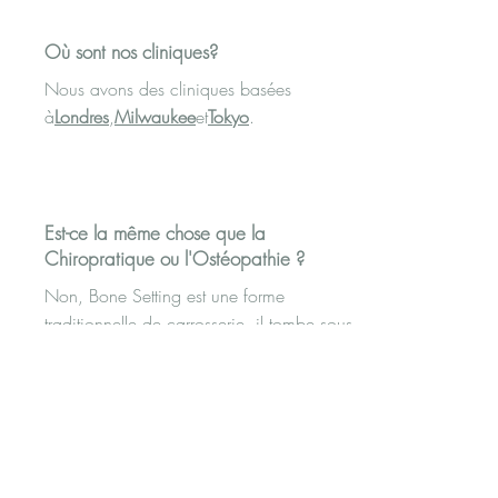
Où sont nos cliniques?
Nous avons des cliniques basées
à
Londres
,
Milwaukee
et
Tokyo
.
Est-ce la même chose que la
Chiropratique ou l'Ostéopathie ?
Non, Bone Setting est une forme
traditionnelle de carrosserie, il tombe sous
l'égide de Tui Na. Nos méthodes sont
différentes des méthodes d'ostéopathie et
de chiropratique. Nous utilisons le
pouvoir interne pour créer de l'espace
dans le corps.