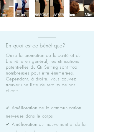
En quoi est-ce bénéfique?
Outre la promotion de la santé et du
bien-être en général, les utilisations
potentielles du Qi Setting sont trop
nombreuses pour être énumérées.
Cependant, à droite, vous pouvez
trouver une liste de retours de nos
clients.
✔ Amélioration de la communication
nerveuse dans le corps
✔ Amélioration du mouvement et de la